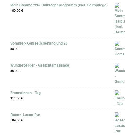
Mein Sommer'26- Halbtagesprogramm (incl. Heimpflege)
169,00
€
Sommer-Komsetikbehandlung'26
89,00
€
Wunderberger - Gesichtsmassage
35,00
€
Freundinnen - Tag
314,00
€
Rosen-Luxus-Pur
189,00
€