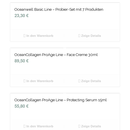
Oceanwell Basic.Line – Probier-Set mit 7 Produkten
23,30
€
In den Warenkorb
Zeige Details
OceanCollagen ProAge Line – Face Creme 30ml
89,50
€
In den Warenkorb
Zeige Details
OceanCollagen ProAge Line – Protecting Serum 15ml
55,80
€
In den Warenkorb
Zeige Details