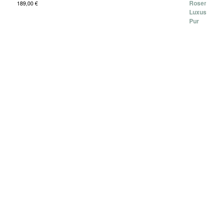
189,00
€
ÖFFNUNGSZEITEN
Dienstag – Freitag: 09:00 – 18:00Uhr
Samstags: 09:00 – 13:00 Uhr (od. nach Vereinbarung)
KONTAKT
Wunderberger Weg 2
24637 Schillsdorf
Telefon: 04394 – 992 410
Email: kontakt@hof-wunderberg.de