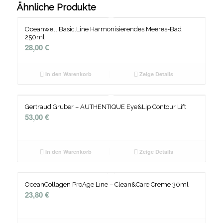
Ähnliche Produkte
Oceanwell Basic.Line Harmonisierendes Meeres-Bad
250ml
28,00
€
In den Warenkorb
Zeige Details
Gertraud Gruber – AUTHENTIQUE Eye&Lip Contour Lift
53,00
€
In den Warenkorb
Zeige Details
OceanCollagen ProAge Line – Clean&Care Creme 30ml
23,80
€