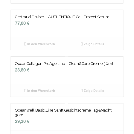
Gertraud Gruber – AUTHENTIQUE Cell Protect Serum
77,00
€
In den Warenkorb
Zeige Details
OceanCollagen ProAge Line – Clean&Care Creme 30ml
23,80
€
In den Warenkorb
Zeige Details
Oceanwell Basic.Line Sanft Gesichtscreme Tag&Nacht
30ml
29,30
€