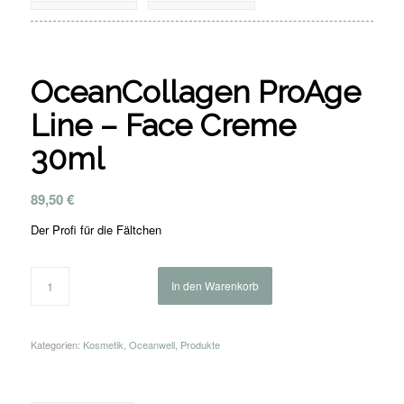
OceanCollagen ProAge
Line – Face Creme
30ml
89,50
€
Der Profi für die Fältchen
In den Warenkorb
Kategorien:
Kosmetik
,
Oceanwell
,
Produkte