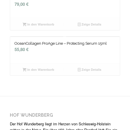
79,00
€
In den Warenkorb
Zeige Details
OceanCollagen ProAge Line – Protecting Serum 15ml
55,80
€
In den Warenkorb
Zeige Details
HOF WUNDERBERG
Der Hof Wunderberg liegt im Herzen von Schleswig-Holstein
mitten in der Natur. Ein über 150 Jahre alter Resthof lädt Sie ein