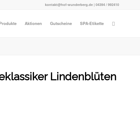
kontakt@hof-wunderberg.de | 04394 / 992410
Produkte
Aktionen
Gutscheine
SPA-Etikette
eklassiker Lindenblüten