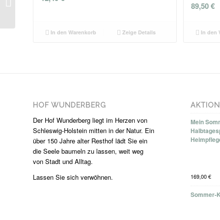
Pflegeklassiker Enka
89,50
€
Emulsion
In den Warenkorb
Zeige Details
In den 
HOF WUNDERBERG
AKTIO
Der Hof Wunderberg liegt im Herzen von
Mein Somm
Schleswig-Holstein mitten in der Natur. Ein
Halbtages
Heimpfleg
über 150 Jahre alter Resthof lädt Sie ein
die Seele baumeln zu lassen, weit weg
von Stadt und Alltag.
Lassen Sie sich verwöhnen.
169,00
€
Sommer-K