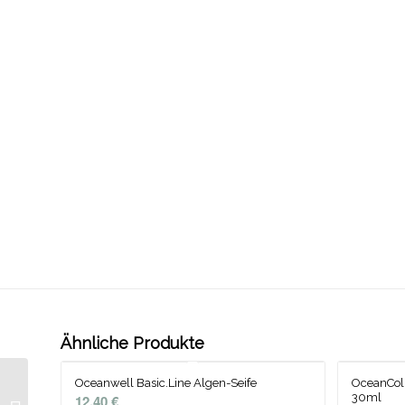
Ähnliche Produkte
Oceanwell Basic.Line Algen-Seife
OceanColl
Gertraud Gruber –
30ml
12,40
€