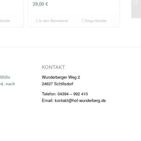
29,00
€
etails
In den Warenkorb
Zeige Details
KONTAKT
:00Uhr
Wunderberger Weg 2
od. nach
24637 Schillsdorf
Telefon: 04394 – 992 410
Email: kontakt@hof-wunderberg.de