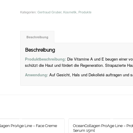
Kategorien:
Gertraud Gruber
,
Kosmetik
,
Produkte
Beschreibung
Beschreibung
Produktbeschreibung:
Die Vitamine A und E beugen einer vo
schützt die Haut und fördert die Regeneration. Strapazierte Haut
Anwendung:
Auf Gesicht, Hals und Dekolleté auftragen und s
agen ProAge Line – Face Creme
OceanCollagen ProAge Line – Pro
Serum 15ml