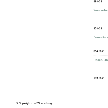
89,00
€
Wunderber
35,00
€
Freundinne
314,00
€
Rosen-Lux
189,00
€
© Copyright - Hof Wunderberg -