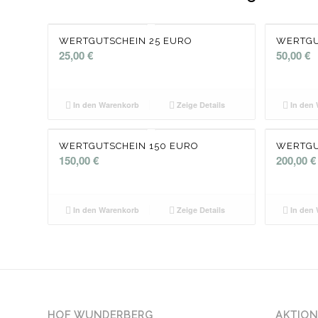
WERTGUTSCHEIN 25 EURO
WERTGU
25,00
€
50,00
€
In den Warenkorb
Zeige Details
In den 
WERTGUTSCHEIN 150 EURO
WERTGU
150,00
€
200,00
€
In den Warenkorb
Zeige Details
In den 
HOF WUNDERBERG
AKTIO