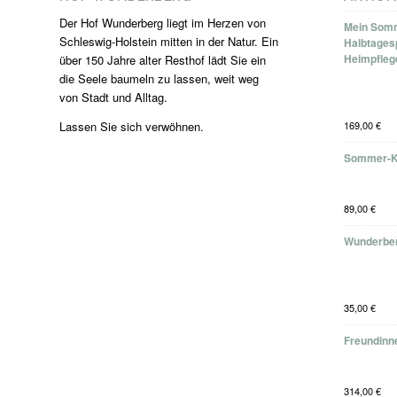
Der Hof Wunderberg liegt im Herzen von
Mein Somm
Schleswig-Holstein mitten in der Natur. Ein
Halbtages
Heimpfleg
über 150 Jahre alter Resthof lädt Sie ein
die Seele baumeln zu lassen, weit weg
von Stadt und Alltag.
Lassen Sie sich verwöhnen.
169,00
€
Sommer-K
89,00
€
Wunderber
35,00
€
Freundinne
314,00
€