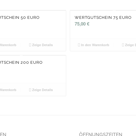
TSCHEIN 50 EURO
WERTGUTSCHEIN 75 EURO
75,00
€
Warenkorb
Zeige Details
In den Warenkorb
Zeige D
TSCHEIN 200 EURO
Warenkorb
Zeige Details
NEN
ÖFFNUNGSZEITEN