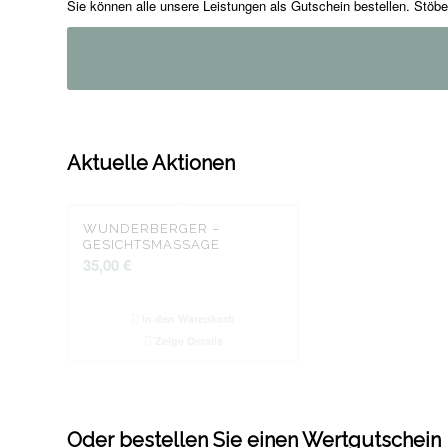
Sie können alle unsere Leistungen als Gutschein bestellen. Stöb
Aktuelle Aktionen
BALANCE –
WUNDERBERGER –
FREUNDINNEN –
KÖRPERMASSAGE
GESICHTSMASSAGE
314,00
€
94,00
35,00
€
€
In den Warenkorb
In den Warenkorb
In den War
Zeige Details
Zeige Details
Zeige Det
Oder bestellen Sie einen Wertgutschein