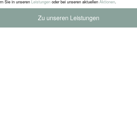
ern Sie in unseren
Leistungen
oder bei unseren aktuellen
Aktionen
.
Zu unseren Leistungen
 TAG
MEIN SOMMER’26-
ROSEN-LU
HALBTAGESPROGRAMM
189,00
€
(INCL. HEIMPFLEGE)
169,00
€
enkorb
In 
In den Warenkorb
ails
Ze
Zeige Details