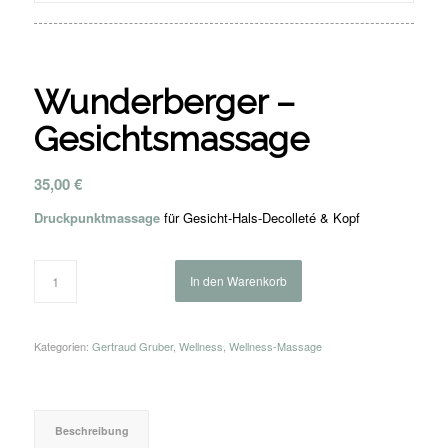
Wunderberger –
Gesichtsmassage
35,00
€
Druckpunktmassage
für Gesicht-Hals-Decolleté & Kopf
In den Warenkorb
Kategorien:
Gertraud Gruber
,
Wellness
,
Wellness-Massage
Beschreibung