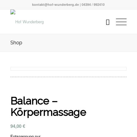
kontakt@hof-wunderberg.de | 04394 / 992410
Shop
Balance –
Körpermassage
94,00
€
Entspannung pur