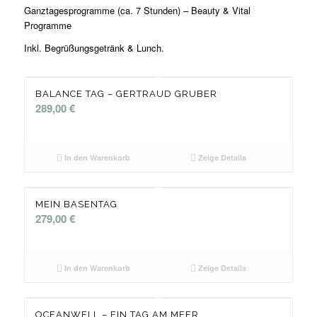
Ganztagesprogramme (ca. 7 Stunden) – Beauty & Vital
Programme
Inkl. Begrüßungsgetränk & Lunch.
BALANCE TAG – GERTRAUD GRUBER
289,00
€
In den Warenkorb
Zeige Details
MEIN BASENTAG
279,00
€
In den Warenkorb
Zeige Details
OCEANWELL – EIN TAG AM MEER