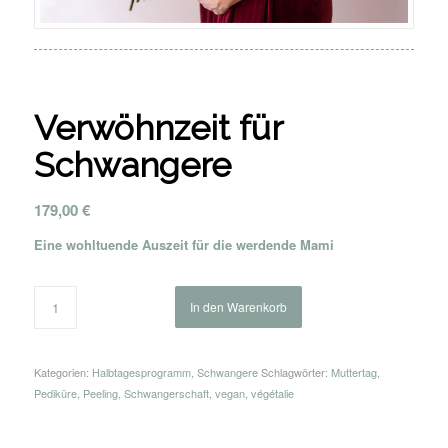
Verwöhnzeit für
Schwangere
179,00
€
Eine wohltuende Auszeit für die werdende Mami
In den Warenkorb
Kategorien:
Halbtagesprogramm
,
Schwangere
Schlagwörter:
Muttertag
,
Pediküre
,
Peeling
,
Schwangerschaft
,
vegan
,
végétalie