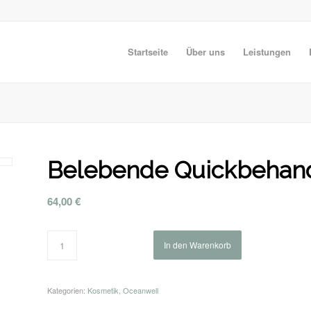
Startseite
Über uns
Leistungen
Belebende Quickbehand
64,00
€
In den Warenkorb
Kategorien:
Kosmetik
,
Oceanwell