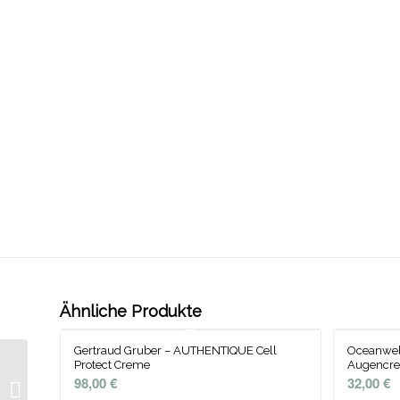
Ähnliche Produkte
Gertraud Gruber – AUTHENTIQUE Cell
Oceanwell
Protect Creme
Augencr
Premium-Kosmetik –
98,00
€
32,00
€
Gertraud Gruber