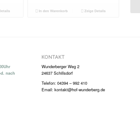
etails
In den Warenkorb
Zeige Details
KONTAKT
:00Uhr
Wunderberger Weg 2
od. nach
24637 Schillsdorf
Telefon: 04394 – 992 410
Email: kontakt@hof-wunderberg.de