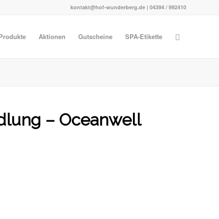
kontakt@hof-wunderberg.de | 04394 / 992410
Produkte
Aktionen
Gutscheine
SPA-Etikette
lung – Oceanwell