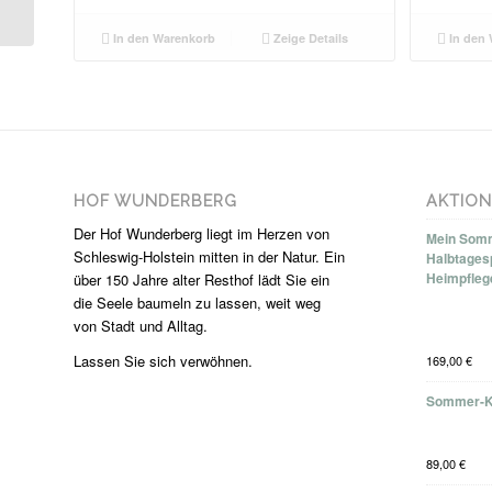
In den Warenkorb
Zeige Details
In den 
HOF WUNDERBERG
AKTIO
Der Hof Wunderberg liegt im Herzen von
Mein Somm
Schleswig-Holstein mitten in der Natur. Ein
Halbtages
Heimpfleg
über 150 Jahre alter Resthof lädt Sie ein
die Seele baumeln zu lassen, weit weg
von Stadt und Alltag.
Lassen Sie sich verwöhnen.
169,00
€
Sommer-K
89,00
€