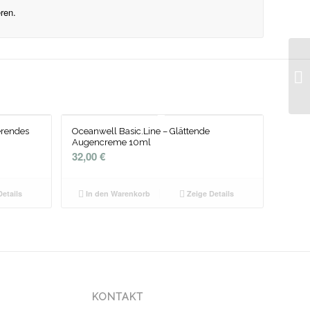
ren.
erendes
Oceanwell Basic.Line – Glättende
Augencreme 10ml
32,00
€
etails
In den Warenkorb
Zeige Details
KONTAKT