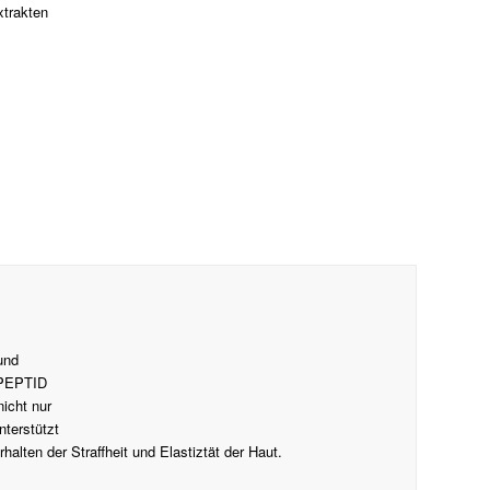
xtrakten
und
 PEPTID
icht nur
nterstützt
alten der Straffheit und Elastiztät der Haut.