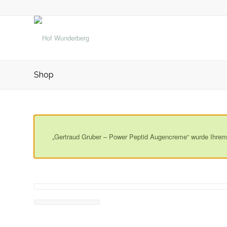
Shop
„Gertraud Gruber – Power Peptid Augencreme“ wurde Ihrem