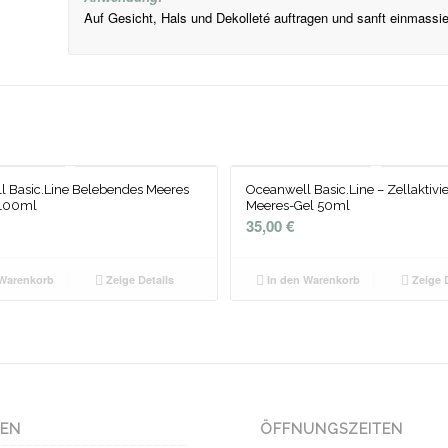
Auf Gesicht, Hals und Dekolleté auftragen und sanft einmassie
 Basic.Line Belebendes Meeres
Oceanwell Basic.Line – Zellaktivi
100ml
Meeres-Gel 50ml
35,00
€
Warenkorb
Zeige Details
In den Warenkorb
Zeige D
NEN
ÖFFNUNGSZEITEN