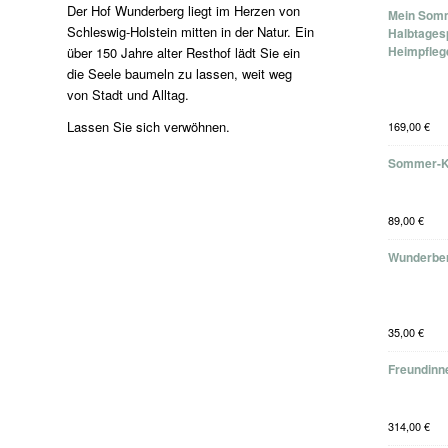
Der Hof Wunderberg liegt im Herzen von
Mein Somm
Schleswig-Holstein mitten in der Natur. Ein
Halbtages
Heimpfleg
über 150 Jahre alter Resthof lädt Sie ein
die Seele baumeln zu lassen, weit weg
von Stadt und Alltag.
Lassen Sie sich verwöhnen.
169,00
€
Sommer-K
89,00
€
Wunderber
35,00
€
Freundinne
314,00
€