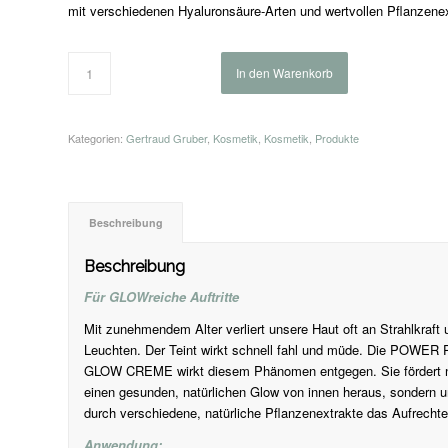
mit verschiedenen Hyaluronsäure-Arten und wertvollen Pflanzene
In den Warenkorb
Kategorien:
Gertraud Gruber
,
Kosmetik
,
Kosmetik
,
Produkte
Beschreibung
Beschreibung
Für GLOWreiche Auftritte
Mit zunehmendem Alter verliert unsere Haut oft an Strahlkraft 
Leuchten. Der Teint wirkt schnell fahl und müde. Die POWER
GLOW CREME wirkt diesem Phänomen entgegen. Sie fördert n
einen gesunden, natürlichen Glow von innen heraus, sondern u
durch verschiedene, natürliche Pflanzenextrakte das Aufrechterh
Anwendung: