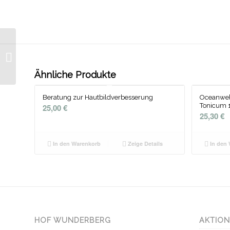
Gertrau Gruber –
SYMPHONIE
Naturestruct
Ähnliche Produkte
Beratung zur Hautbildverbesserung
Oceanwell
Tonicum 
25,00
€
25,30
€
In den Warenkorb
Zeige Details
In den 
HOF WUNDERBERG
AKTIO