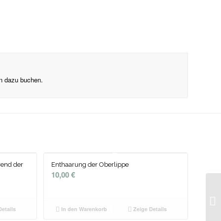
n dazu buchen.
end der
Enthaarung der Oberlippe
10,00
€
etails
In den Warenkorb
Zeige Details