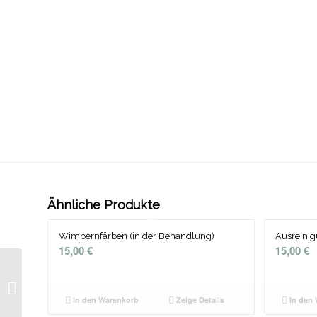
Ähnliche Produkte
Wimpernfärben (in der Behandlung)
Ausreinig
15,00
€
15,00
€
Hot-Stone-
Körpermassage
In den Warenkorb
Zeige Details
In den 