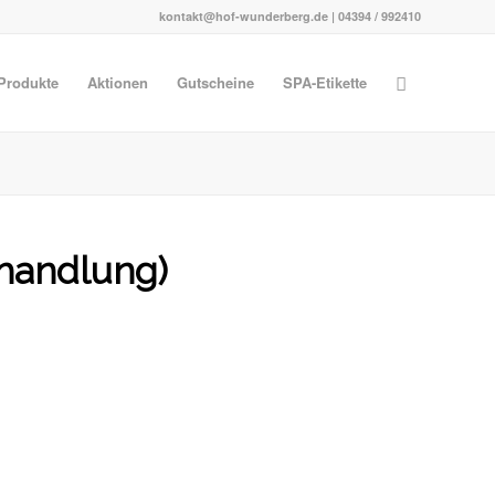
kontakt@hof-wunderberg.de | 04394 / 992410
Produkte
Aktionen
Gutscheine
SPA-Etikette
ehandlung)