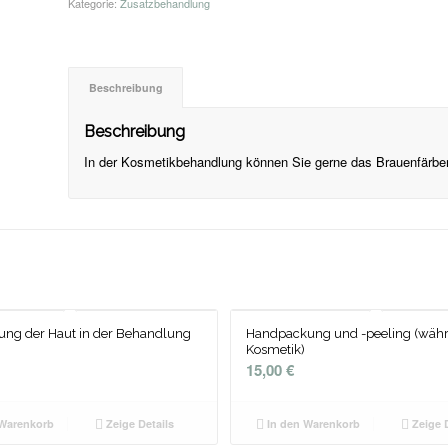
Kategorie:
Zusatzbehandlung
Beschreibung
Beschreibung
In der Kosmetikbehandlung können Sie gerne das Brauenfärbe
ung der Haut in der Behandlung
Handpackung und -peeling (währ
Kosmetik)
15,00
€
Warenkorb
Zeige Details
In den Warenkorb
Zeige D