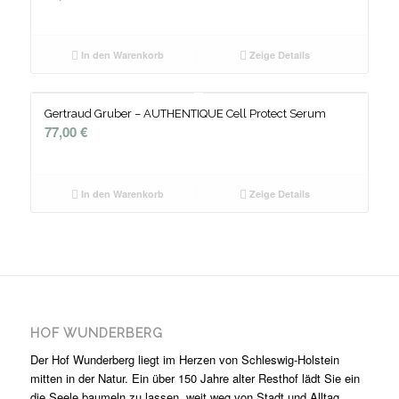
In den Warenkorb
Zeige Details
Gertraud Gruber – AUTHENTIQUE Cell Protect Serum
77,00
€
In den Warenkorb
Zeige Details
HOF WUNDERBERG
Der Hof Wunderberg liegt im Herzen von Schleswig-Holstein
mitten in der Natur. Ein über 150 Jahre alter Resthof lädt Sie ein
die Seele baumeln zu lassen, weit weg von Stadt und Alltag.