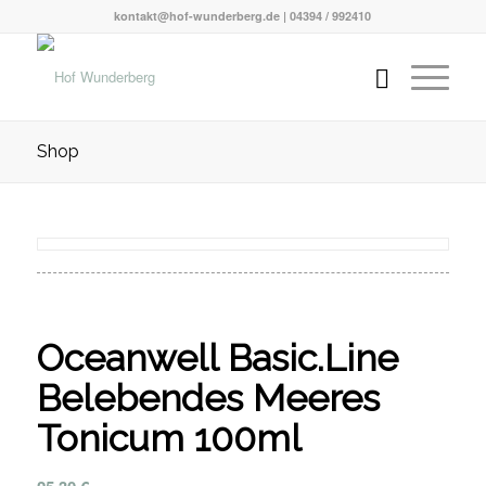
kontakt@hof-wunderberg.de | 04394 / 992410
Shop
Oceanwell Basic.Line
Belebendes Meeres
Tonicum 100ml