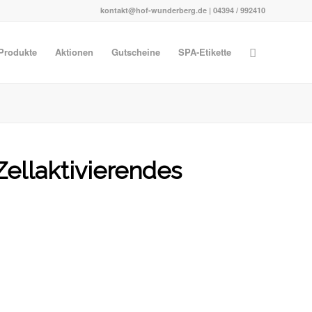
kontakt@hof-wunderberg.de | 04394 / 992410
Produkte
Aktionen
Gutscheine
SPA-Etikette
Zellaktivierendes