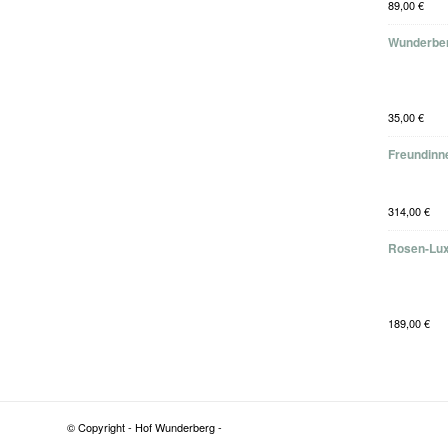
89,00
€
Wunderber
35,00
€
Freundinne
314,00
€
Rosen-Lux
189,00
€
© Copyright - Hof Wunderberg -