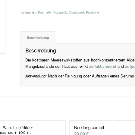
Kategorien:
Kosmetik
,
Kosmetik
,
Oceanwell
,
Produkte
Beschreibung
Beschreibung
Die kostbaren Meereswirkstoffen aus hochkonzentriertem Alge
Mangelzustände der Haut aus, wirkt
zellaktivierend
und
aufpo
Anwendung:
Nach der Reinigung oder Auftragen eines Serums 
 Basic.Line Milder
Needling partiell
gsschaum 100ml
20,00
€