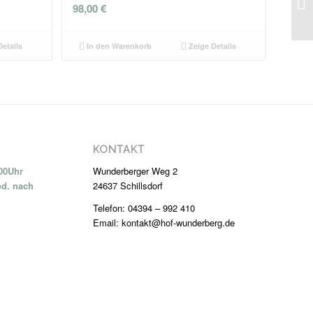
98,00
€
etails
In den Warenkorb
Zeige Details
KONTAKT
:00Uhr
Wunderberger Weg 2
od. nach
24637 Schillsdorf
Telefon: 04394 – 992 410
Email: kontakt@hof-wunderberg.de