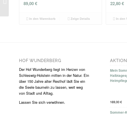
89,00
€
22,80
€
Feuchtigkeitscreme
50ml
In den Warenkorb
Zeige Details
In den 
HOF WUNDERBERG
AKTIO
Der Hof Wunderberg liegt im Herzen von
Mein Somm
Schleswig-Holstein mitten in der Natur. Ein
Halbtages
Heimpfleg
über 150 Jahre alter Resthof lädt Sie ein
die Seele baumeln zu lassen, weit weg
von Stadt und Alltag.
Lassen Sie sich verwöhnen.
169,00
€
Sommer-K