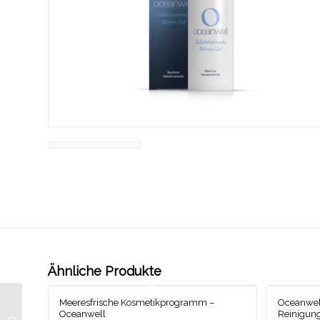
Ähnliche Produkte
Oceanwell Basic.Line –
Meeresfrische Kosmetikprogramm –
Oceanwell
Oceanwell
Reinigun
Schützende