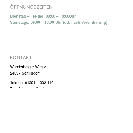
ÖFFNUNGSZEITEN
Dienstag – Freitag: 09:00 – 18:00Uhr
Samstags: 09:00 – 13:00 Uhr (od. nach Vereinbarung)
KONTAKT
Wunderberger Weg 2
24637 Schillsdorf
Telefon: 04394 – 992 410
Email: kontakt@hof-wunderberg.de
© Copyright - Hof Wunderberg -
Impressum
Datenschutz