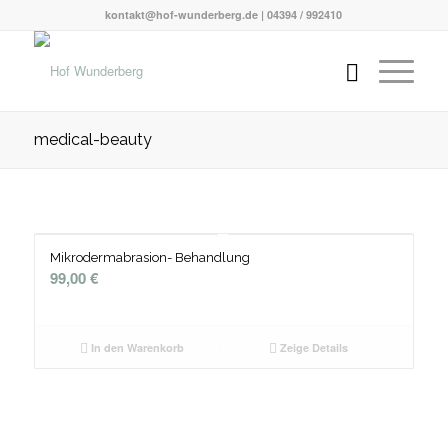
kontakt@hof-wunderberg.de | 04394 / 992410
medical-beauty
Mikrodermabrasion- Behandlung
99,00
€
In den Warenkorb
Zeige Details