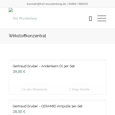
kontakt@hof-wunderberg.de | 04394 / 992410
Wirkstoffkonzentrat
Gertraud Gruber – Andenkern Öl 3er-Set
39,00
€
In den Warenkorb
Zeige Details
Gertraud Gruber – CERAMID Ampulle 3er-Set
28,50
€