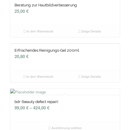
Beratung zur Hautbildverbesserung
25,00
€
In den Warenkorb
Zeige Details
Erfrischendes Reinigungs-Gel 200ml
20,80
€
In den Warenkorb
Zeige Details
bdr (beauty defect repair)
99,00
€
–
424,00
€
Ausführung wählen