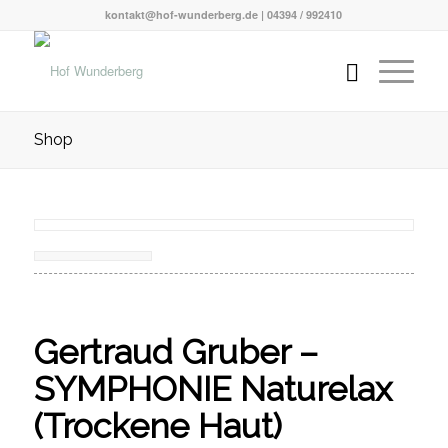
kontakt@hof-wunderberg.de | 04394 / 992410
Shop
Gertraud Gruber –
SYMPHONIE Naturelax
(Trockene Haut)