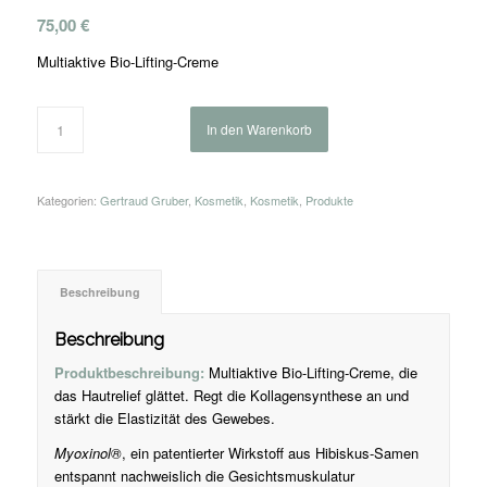
75,00
€
Multiaktive Bio-Lifting-Creme
In den Warenkorb
Kategorien:
Gertraud Gruber
,
Kosmetik
,
Kosmetik
,
Produkte
Beschreibung
Beschreibung
Produktbeschreibung:
Multiaktive Bio-Lifting-Creme, die
das Hautrelief glättet. Regt die Kollagensynthese an und
stärkt die Elastizität des Gewebes.
Myoxinol®
, ein patentierter Wirkstoff aus Hibiskus-Samen
entspannt nachweislich die Gesichtsmuskulatur